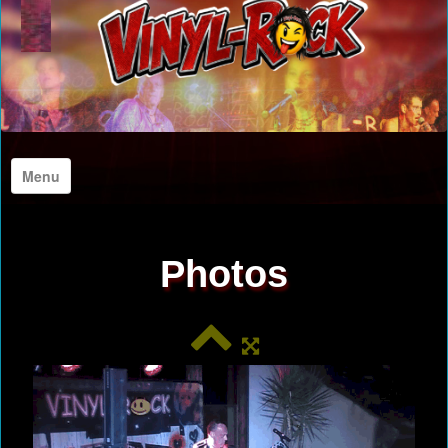
Menu
Accueil
Photos
A propos de nous
Photos
Archives Photos