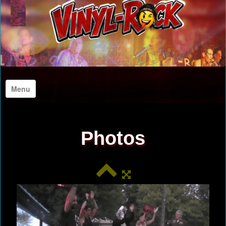
Menu
Accueil
Photos
A propos de nous
Photos
Archives Photos